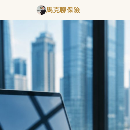
馬克聊保險