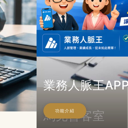
業務人脈王AP
功能介紹
馬克會客室