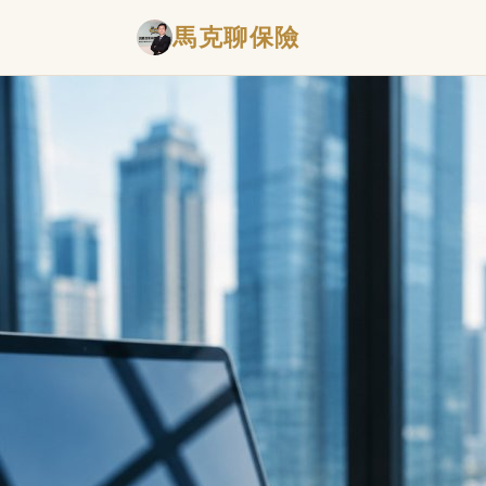
馬克聊保險