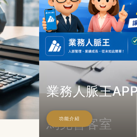
業務人脈王AP
功能介紹
馬克會客室