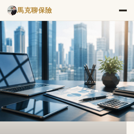
馬克聊保險